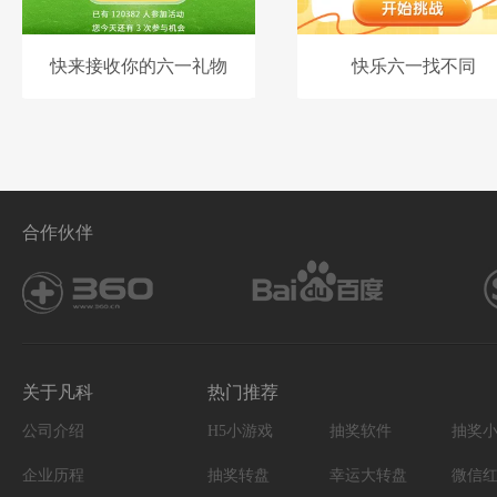
快来接收你的六一礼物
快乐六一找不同
合作伙伴
关于凡科
热门推荐
公司介绍
H5小游戏
抽奖软件
抽奖
企业历程
抽奖转盘
幸运大转盘
微信