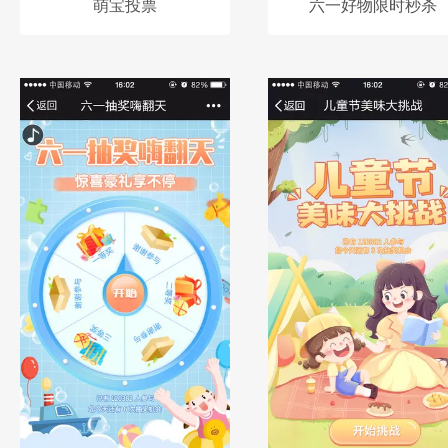
萌宝投票
六一好物限时秒杀