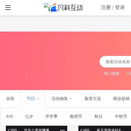
注册
登录
热门搜索：
大
全部
节日
活动抽奖
裂变引流
商业促销
818
七夕
开学季
教师节
秋分
中秋节