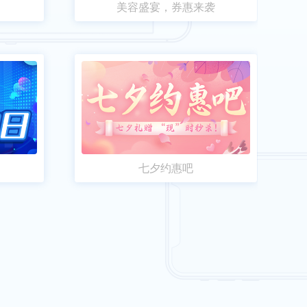
美容盛宴，券惠来袭
七夕约惠吧