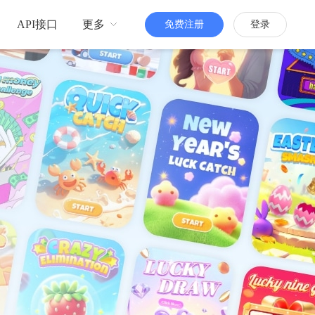
API接口
更多
免费注册
登录
品牌传播
H5定制
更多人知道你
活跃粉丝
增强粉丝互动