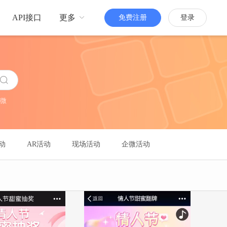
API接口
更多
免费注册
登录
品牌传播
H5定制
更多人知道你
微
活跃粉丝
增强粉丝互动
动
AR活动
现场活动
企微活动