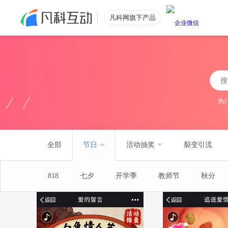
凡科网旗下产品
公众号涨粉
功能特色
公众号粉丝数量提升
热
电商引流
低价获取电商优质流量
全部
节日
活动抽奖
裂变引流
818
七夕
开学季
教师节
秋分