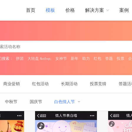
首页
模板
价格
解决方案
案例
门店引流
互动动态
帮助中心
线下门店引流
门搜索：
拼团
大转盘 &nbsp;
女神节
新年
助力
红包
答题
投票
企
展会现场
活跃展会现场气氛
商业促销
红包活动
长期活动
投票竞猜
答题活
中秋节
国庆节
白色情人节