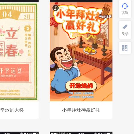
幸运刮大奖
小年拜灶神赢好礼