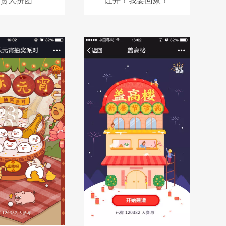
货大拼团
让开！我要回家！