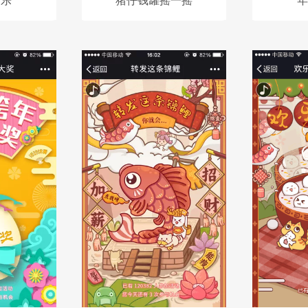
消乐
猪仔钱罐摇一摇
年