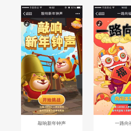
敲响新年钟声
一路向