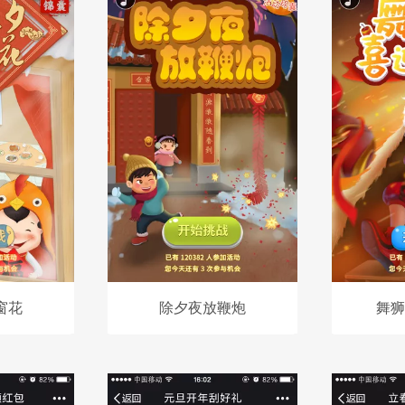
窗花
除夕夜放鞭炮
舞狮