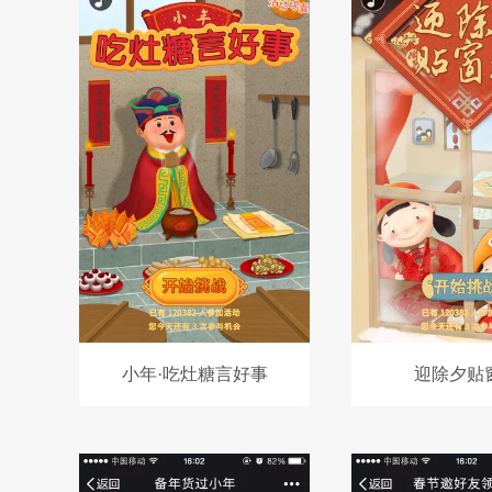
小年·吃灶糖言好事
迎除夕贴