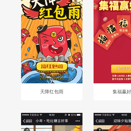
天降红包雨
集福赢