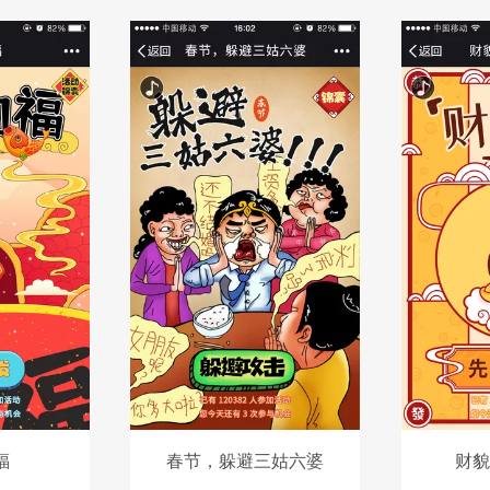
福
春节，躲避三姑六婆
财貌