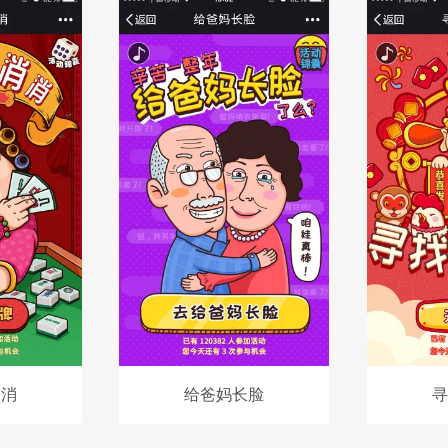
消消
给爸妈长脸
寻