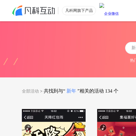
凡科网旗下产品
公众号涨粉
功能特色
公众号粉丝数量提升
热
电商引流
低价获取电商优质流量
共找到与“
新年
”相关的活动
134
个
全部活动
>