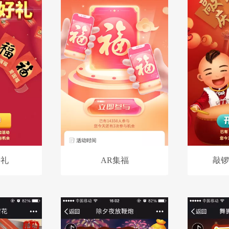
好礼
AR集福
敲锣