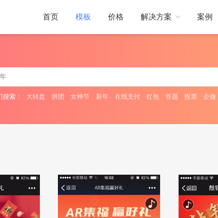
首页
模板
价格
解决方案
案例
门店引流
互动动态
帮助中心
线下门店引流
门搜索：
大转盘
拼团
女神节
新年
在线支付
红包
答题
投票
企微
展会现场
活跃展会现场气氛