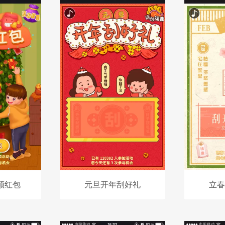
领红包
元旦开年刮好礼
立春