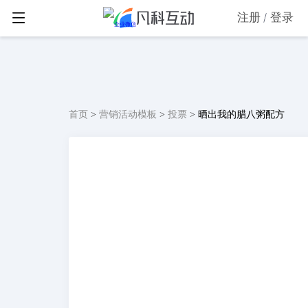
注册
登录
首页
>
营销活动模板
>
投票
>
晒出我的腊八粥配方