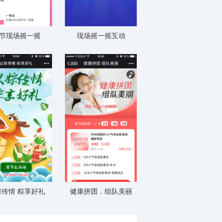
节现场摇一摇
现场摇一摇互动
粽传情 粽享好礼
健康拼团，组队美丽