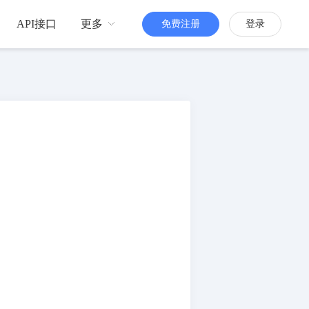
API接口
更多
免费注册
登录
品牌传播
H5定制
更多人知道你
活跃粉丝
增强粉丝互动