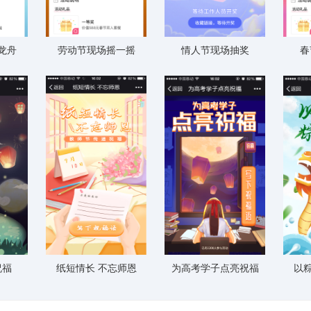
龙舟
劳动节现场摇一摇
情人节现场抽奖
春
祝福
纸短情长 不忘师恩
为高考学子点亮祝福
以