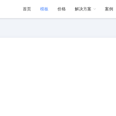
首页
模板
价格
解决方案
案例
门店引流
互动动态
帮助中心
线下门店引流
展会现场
活跃展会现场气氛