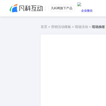
凡科网旗下产品
首页
>
营销活动模板
>
现场活动
>
现场抽签
公众号涨粉
功能特色
公众号粉丝数量提升
电商引流
低价获取电商优质流量