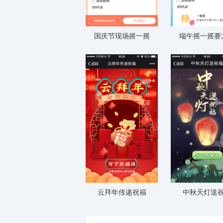
国庆节现场摇一摇
端午摇一摇赛
云拜年传递祝福
中秋天灯送