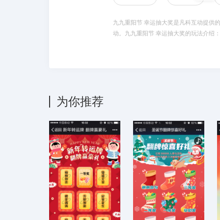
九九重阳节 幸运抽大奖是凡科互动提供的
动。九九重阳节 幸运抽大奖的玩法介绍
为你推荐