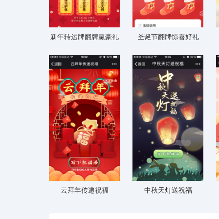
新年转运牌翻牌赢豪礼
圣诞节翻牌惊喜好礼
云拜年传递祝福
中秋天灯送祝福