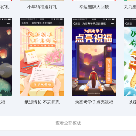
喜好礼
小年纳福送好礼
幸运翻牌大回馈
九九重
祝福
纸短情长 不忘师恩
为高考学子点亮祝福
以
查看全部模板