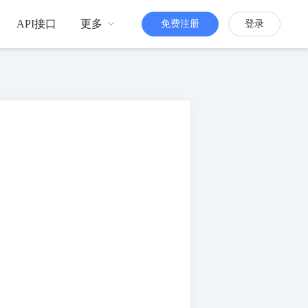
API接口
更多
免费注册
登录
品牌传播
H5定制
更多人知道你
活跃粉丝
增强粉丝互动