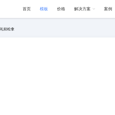
首页
模板
价格
解决方案
案例
好礼轻松拿
门店引流
互动动态
帮助中心
线下门店引流
展会现场
活跃展会现场气氛