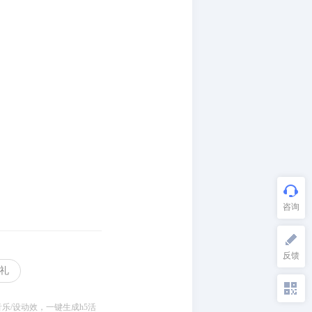
礼
乐/设动效，一键生成h5活