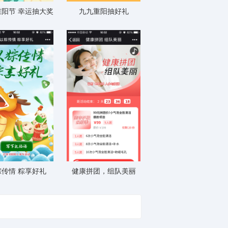
阳节 幸运抽大奖
九九重阳抽好礼
粽传情 粽享好礼
健康拼团，组队美丽