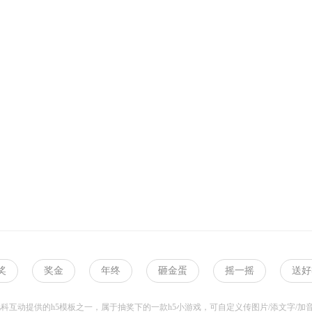
奖
奖金
年终
砸金蛋
摇一摇
送好
科互动提供的h5模板之一，属于抽奖下的一款h5小游戏，可自定义传图片/添文字/加音