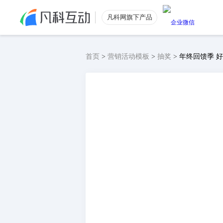
凡科网旗下产品
首页
>
营销活动模板
>
抽奖
>
年终回馈季 
公众号涨粉
功能特色
公众号粉丝数量提升
电商引流
低价获取电商优质流量