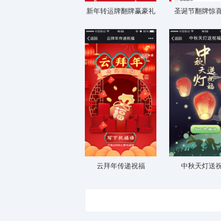
新年转运牌翻牌赢豪礼
圣诞节翻牌惊
云拜年传递祝福
中秋天灯送