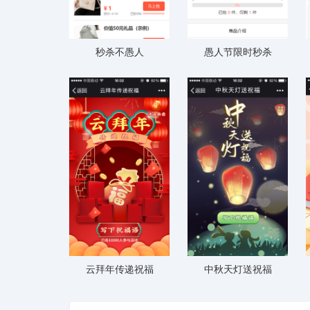
秒杀不愚人
愚人节限时秒杀
云拜年传递祝福
中秋天灯送祝福