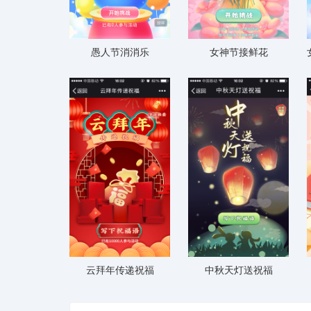
愚人节消消乐
女神节接鲜花
云拜年传递祝福
中秋天灯送祝福