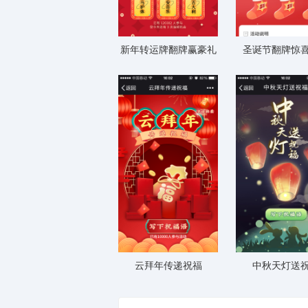
新年转运牌翻牌赢豪礼
圣诞节翻牌惊
云拜年传递祝福
中秋天灯送