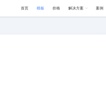
首页
模板
价格
解决方案
案例
门店引流
互动动态
帮助中心
线下门店引流
展会现场
活跃展会现场气氛