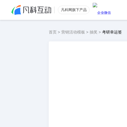
凡科网旗下产品
首页
>
营销活动模板
>
抽奖
>
考研幸运签
公众号涨粉
功能特色
公众号粉丝数量提升
电商引流
低价获取电商优质流量