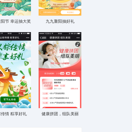
阳节 幸运抽大奖
九九重阳抽好礼
粽传情 粽享好礼
健康拼团，组队美丽