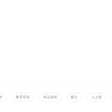
奖
教育培训
幸运加倍
硕士
上上签