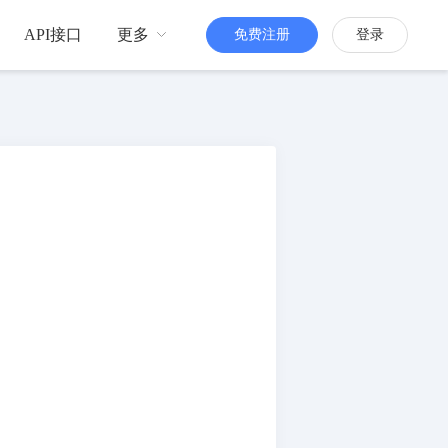
API接口
更多
免费注册
登录
品牌传播
H5定制
更多人知道你
活跃粉丝
增强粉丝互动