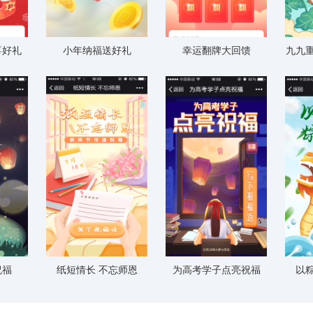
喜好礼
小年纳福送好礼
幸运翻牌大回馈
九九重
祝福
纸短情长 不忘师恩
为高考学子点亮祝福
以