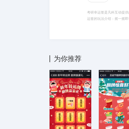
考研幸运签是凡科互动提供的
运签的玩法介绍：摇一摇即
为你推荐