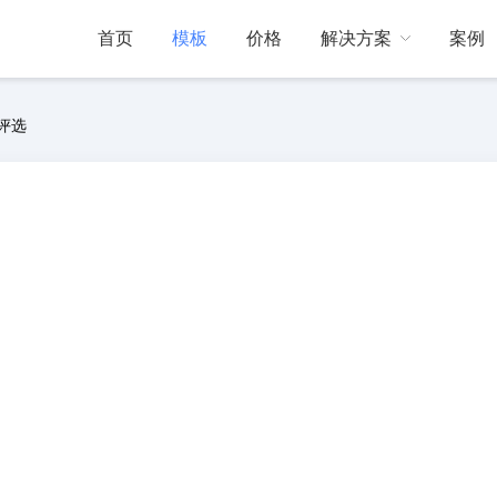
首页
模板
价格
解决方案
案例
评选
门店引流
互动动态
帮助中心
线下门店引流
展会现场
活跃展会现场气氛