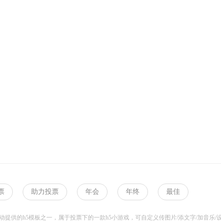
票
助力投票
年会
年终
最佳
提供的h5模板之一，属于投票下的一款h5小游戏，可自定义传图片/添文字/加音乐/