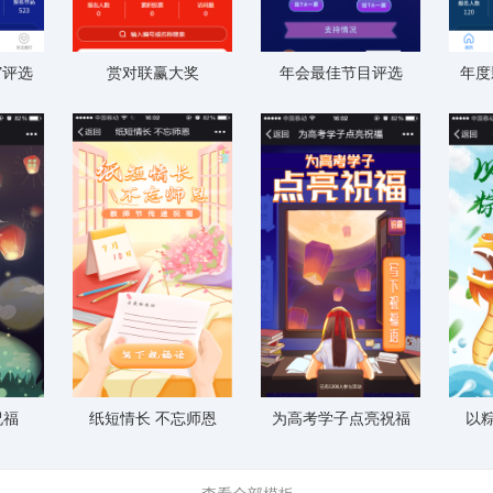
”评选
赏对联赢大奖
年会最佳节目评选
年度
祝福
纸短情长 不忘师恩
为高考学子点亮祝福
以