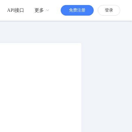
API接口
更多
免费注册
登录
品牌传播
H5定制
更多人知道你
活跃粉丝
增强粉丝互动