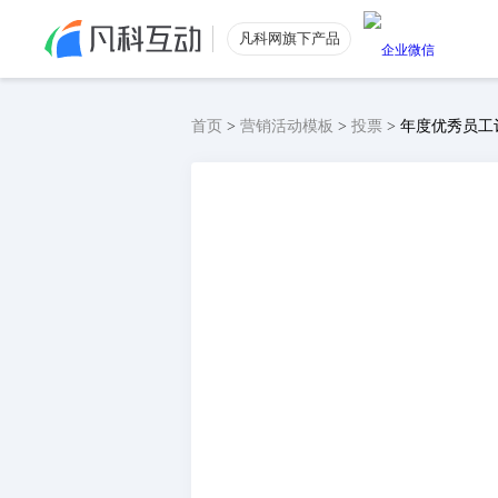
凡科网旗下产品
首页
>
营销活动模板
>
投票
>
年度优秀员工
公众号涨粉
功能特色
公众号粉丝数量提升
电商引流
低价获取电商优质流量