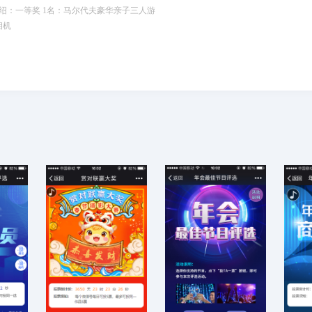
绍：一等奖 1名：马尔代夫豪华亲子三人游
相机