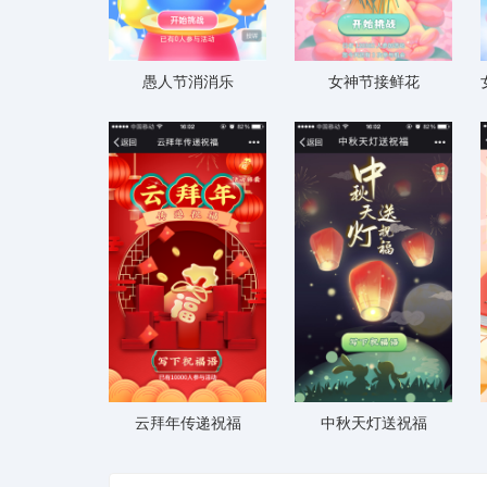
愚人节消消乐
女神节接鲜花
云拜年传递祝福
中秋天灯送祝福