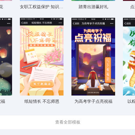
花
女职工权益保护 知识竞答
踏青出游赢好礼
点
祝福
纸短情长 不忘师恩
为高考学子点亮祝福
以
查看全部模板