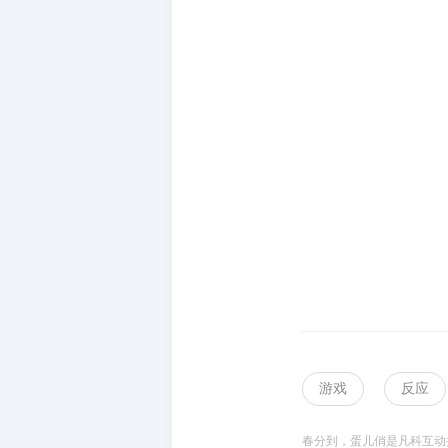
游戏
反应
春分到，蛋儿俏是凡科互动提