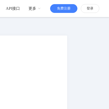
API接口
更多
免费注册
登录
品牌传播
H5定制
更多人知道你
活跃粉丝
增强粉丝互动