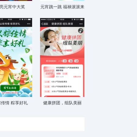
亮元宵中大奖
元宵跳一跳 福禄滚滚来
粽传情 粽享好礼
健康拼团，组队美丽