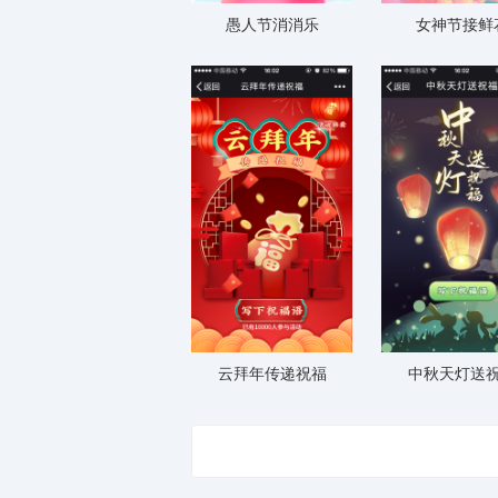
愚人节消消乐
女神节接鲜
云拜年传递祝福
中秋天灯送