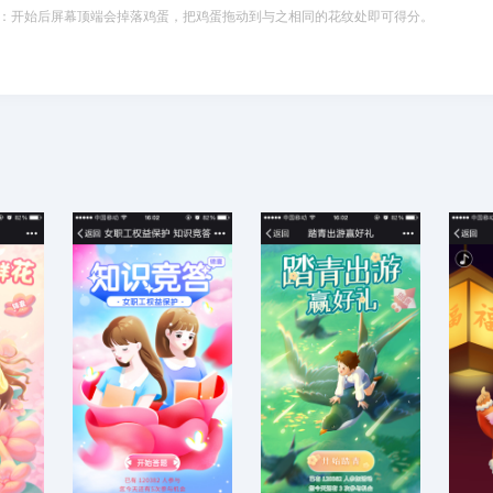
：开始后屏幕顶端会掉落鸡蛋，把鸡蛋拖动到与之相同的花纹处即可得分。