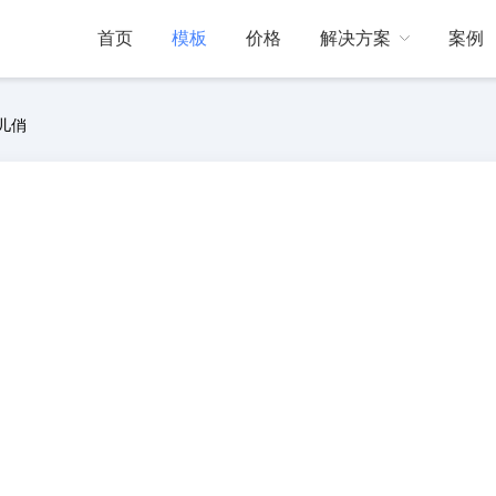
首页
模板
价格
解决方案
案例
儿俏
门店引流
互动动态
帮助中心
线下门店引流
展会现场
活跃展会现场气氛