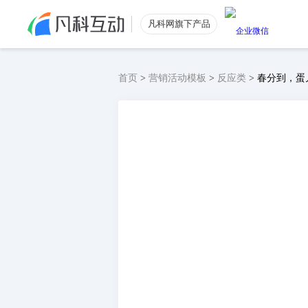
凡科网旗下产品
首页
>
营销活动模板
>
反应类
>
春分到，蛋
公众号涨粉
功能特色
公众号粉丝数量提升
电商引流
低价获取电商优质流量