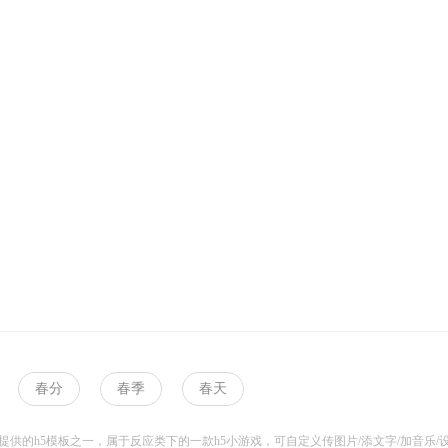
春分
春季
春天
供的h5模板之一，属于反应类下的一款h5小游戏，可自定义传图片/添文字/加音乐/