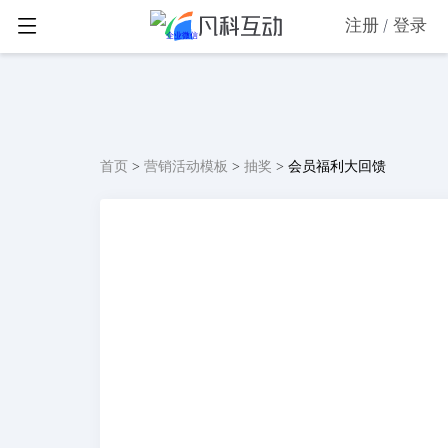
注册
登录
首页
>
营销活动模板
>
抽奖
>
会员福利大回馈