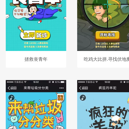
拯救丧青年
吃鸡大比拼.寻找伏地