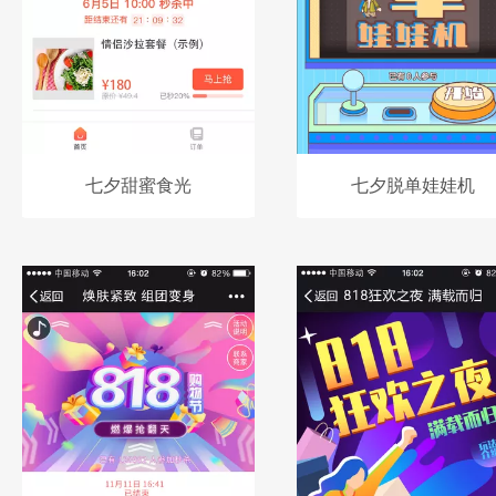
七夕甜蜜食光
七夕脱单娃娃机