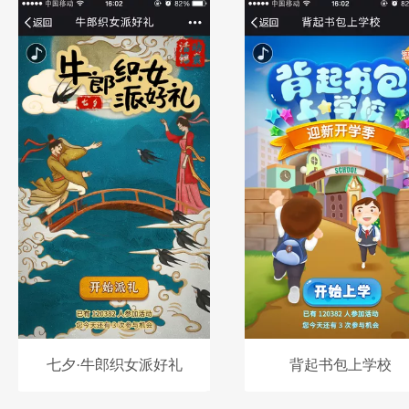
七夕·牛郎织女派好礼
背起书包上学校