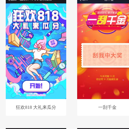
狂欢818 大礼来瓜分
一刮千金