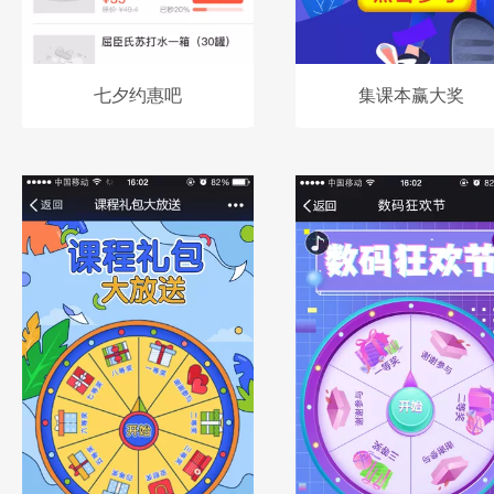
七夕约惠吧
集课本赢大奖