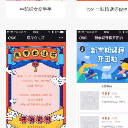
牛郎织女牵手手
七夕·土味情话等你撩